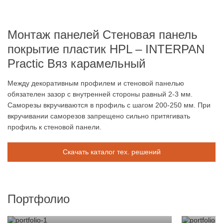
можете выбрать понравившийся Вам HPL пластик по
каталогам производителя.
Простота в установке и уборке
Монтаж панелей Стеновая панель
Стеновые панели INTERPAN PRACTIC имеют допуск к
применению в качестве декоративно-отделочного и
покрытие пластик HPL – INTERPAN
облицовочного материала для стен помещений в детских,
медицинских, лечебнопрофилактических, санитарно-бытовых
Practic Вяз карамельный
учреждениях, в лабораториях, аэропортах, объектах водного
транспорта и ж/д вокзалах, на предприятиях торговли и
Между декоративным профилем и стеновой панелью
общественного питания.
обязателен зазор с внутренней стороны равный 2-3 мм.
Саморезы вкручиваются в профиль с шагом 200-250 мм. При
вкручивании саморезов запрещено сильно притягивать
профиль к стеновой панели.
Скачать каталог тех. решений
Портфолио
Стеновые панели для медицинских
Стеновые
учреждений
зданий