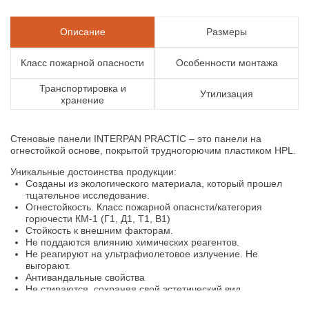
Описание
Размеры
Класс пожарной опасности
Особенности монтажа
Транспортировка и
Утилизация
хранение
Стеновые панели INTERPAN PRACTIC – это панели на
огнестойкой основе, покрытой трудногорючим пластиком HPL.
Уникальные достоинства продукции:
Созданы из экологического материала, который прошел
тщательное исследование.
Огнестойкость. Класс пожарной опаснсти/категория
горючести КМ-1 (Г1, Д1, Т1, В1)
Стойкость к внешним факторам.
Не поддаются влиянию химических реагентов.
Не реагируют на ультрафиолетовое излучение. Не
выгорают.
Антивандальные свойства
Не стираются, сохраняя свой эстетический вид.
Огромный выбор текстуры. На любой вкус и цвет вы