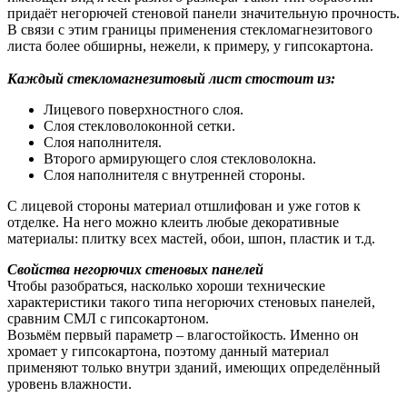
придаёт негорючей стеновой панели значительную прочность.
В связи с этим границы применения стекломагнезитового
листа более обширны, нежели, к примеру, у
гипсокартона
.
Каждый стекломагнезитовый лист стостоит из:
Лицевого поверхностного слоя.
Слоя стекловолоконной сетки.
Слоя наполнителя.
Второго армирующего слоя стекловолокна.
Слоя наполнителя с внутренней стороны.
С лицевой стороны материал отшлифован и уже готов к
отделке. На него можно клеить любые декоративные
материалы: плитку всех мастей, обои, шпон, пластик и т.д.
Свойства негорючих
стеновых
панелей
Чтобы разобраться, насколько хороши технические
характеристики такого типа негорючих стеновых панелей,
сравним СМЛ с
гипсокартоном
.
Возьмём первый параметр – влагостойкость. Именно он
хромает у
гипсокартона
, поэтому данный материал
применяют только внутри зданий, имеющих определённый
уровень влажности.