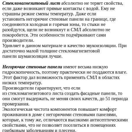
Стекломагнезитовый лист
абсолютно не теряет свойства,
если даже возникают прямые контакты с водой. Ему не
страшны резкие смены температур. Даже если
установить негорючие стеновые панели на границе, где
соединяются холодная и горячая зоны, то стыки не
разойдутся, щели не возникнут и СМЛ абсолютно не
покоробится. Эти особенности подчёркивают сами
производители.
Удивляет в данном материале и качество звукоизоляции. При
достаточно малой толщине стекломагнезитовой
панели шумаизоляция лучше.
Негорючие
стеновые
панели
имеют весьма низкую
гидроскопичность, поэтому практически не поддаются влаге.
Этот фактор дал возможность применять СМЛ в областях
низких температур.
Производители гарантируют, что если
из стекломагнезитового листа создать фасадные панели, то
они смогут выдержать, не меняя своих качеств, до 51 периода
промерзания.
Экологическая чистота компонентов повышает комфорт
проживания в доме с негорючими стеновыми панелями,
которые, к тому же, отличаются высокими антисептическими
свойствами, что не позволяет поселиться в помещениях
грибковым заболеваниям и плесени.