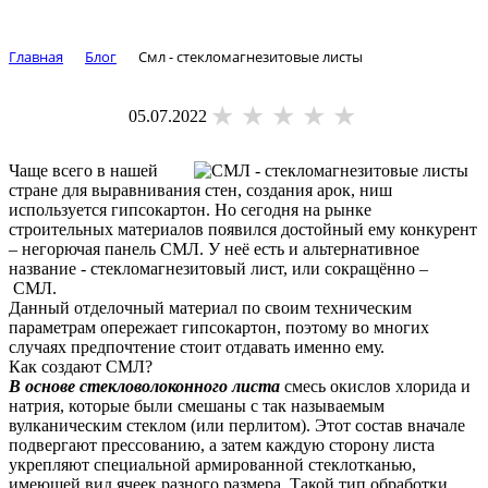
Главная
Блог
Смл - стекломагнезитовые листы
05.07.2022
Чаще всего в нашей
стране для выравнивания стен, создания арок, ниш
используется
гипсокартон
. Но сегодня на рынке
строительных материалов появился достойный ему конкурент
– негорючая панель СМЛ. У неё есть и альтернативное
название - стекломагнезитовый лист, или сокращённо –
СМЛ.
Данный отделочный материал по своим техническим
параметрам опережает
гипсокартон
, поэтому во многих
случаях предпочтение стоит отдавать именно ему.
Как создают СМЛ?
В основе стекловолоконного листа
смесь окислов хлорида и
натрия, которые были смешаны с так называемым
вулканическим стеклом (или перлитом). Этот состав вначале
подвергают прессованию, а затем каждую сторону листа
укрепляют специальной армированной стеклотканью,
имеющей вид ячеек разного размера. Такой тип обработки