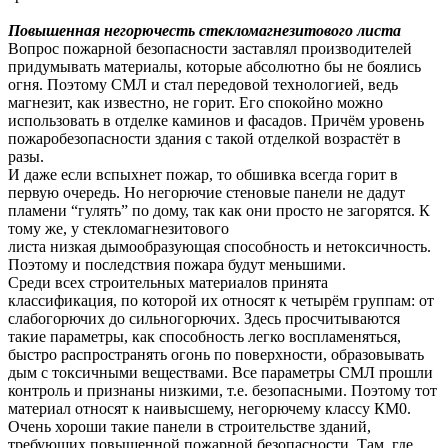
Повышенная негорючесть стекломагнезитового листа
Вопрос пожарной безопасности заставлял производителей
придумывать материалы, которые абсолютно бы не боялись
огня. Поэтому СМЛ и стал передовой технологией, ведь
магнезит, как известно, не горит. Его спокойно можно
использовать в отделке каминов и фасадов. Причём уровень
пожаробезопасности здания с такой отделкой возрастёт в
разы.
И даже если вспыхнет пожар, то обшивка всегда горит в
первую очередь. Но негорючие стеновые панели не дадут
пламени “гулять” по дому, так как они просто не загорятся. К
тому же, у стекломагнезитового
листа низкая
дымообразующая
способность и нетоксичность.
Поэтому и последствия пожара будут меньшими.
Среди всех строительных материалов принята
классификация, по которой их относят к четырём группам: от
слабогорючих до сильногорючих. Здесь просчитываются
такие параметры, как способность легко воспламеняться,
быстро распространять огонь по поверхности, образовывать
дым с токсичными веществами. Все параметры СМЛ прошли
контроль и признаны низкими, т.е. безопасными. Поэтому тот
материал относят к наивысшему, негорючему классу КМ0.
Очень хороши такие панели в строительстве зданий,
требующих повышенной пожарной безопасности. Там, где